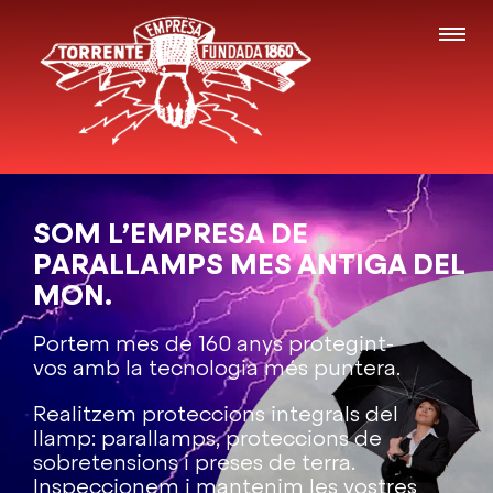
SOM L’EMPRESA DE
PARALLAMPS MES ANTIGA DEL
MON.
Portem mes de 160 anys protegint-
vos amb la tecnologia més puntera.
Realitzem proteccions integrals del
llamp: parallamps, proteccions de
sobretensions i preses de terra.
Inspeccionem i mantenim les vostres