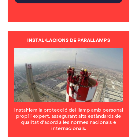
INSTAL•LACIONS DE PARALLAMPS
Instal•lem la protecció del llamp amb personal
propi i expert, assegurant alts estàndards de
qualitat d’acord a les normes nacionals e
internacionals.