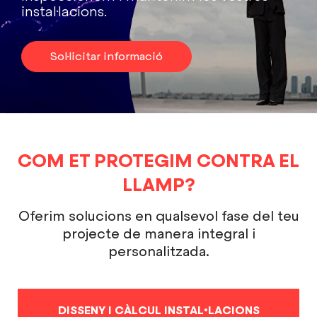
instal·lacions.
Sol·licitar informació
COM ET PROTEGIM CONTRA EL
LLAMP?
Oferim solucions en qualsevol fase del teu
projecte de manera integral i
personalitzada.
DISSENY I CÀLCUL INSTAL•LACIONS