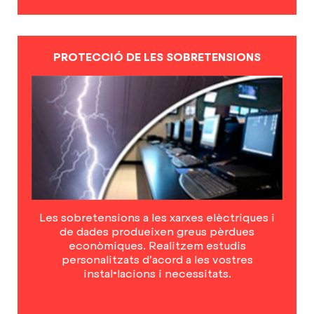
PROTECCIÓ DE LES SOBRETENSIONS
Les sobretensions a les xarxes elèctriques i
de dades produeixen greus pèrdues
econòmiques. Realitzem estudis
personalitzats d’acord a les vostres
instal•lacions i necessitats.