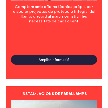
Comptem amb oficina tècnica pròpia per
elaborar projectes de protecció integral del
llamp, d’acord al marc normatiu i les
necessitats de cada client.
Ampliar informació
INSTAL•LACIONS DE PARALLAMPS