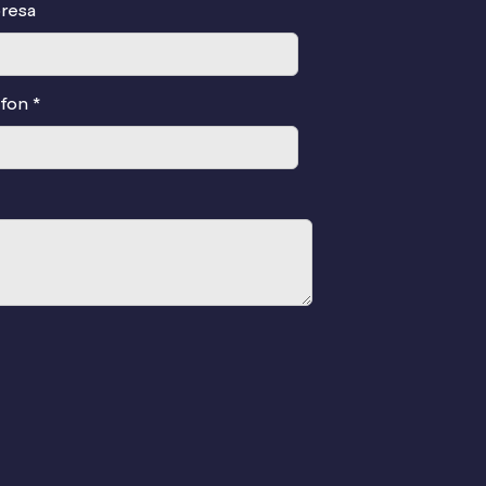
resa
fon *