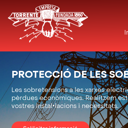
I
PROTECCIÓ DE LES SO
Les sobretensions a les xarxes elèct
pèrdues econòmiques. Realitzem estud
vostres instal•lacions i necessitats.