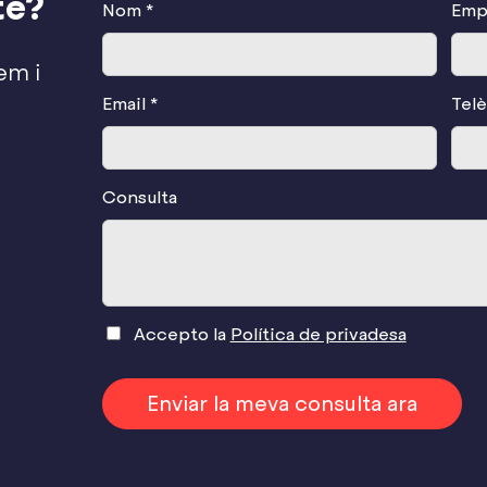
te?
Nom *
Emp
em i
Email *
Telè
Consulta
Accepto la
Política de privadesa
Enviar la meva consulta ara