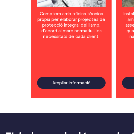
Comptem amb oficina tècnica
Insta
pròpia per elaborar projectes de
amb
protecció integral del llamp,
asse
d’acord al marc normatiu i les
qua
necessitats de cada client.
na
Ampliar informació