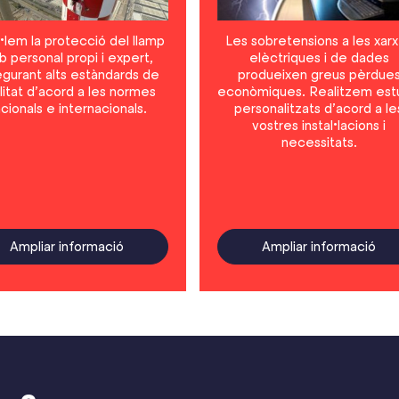
l•lem la protecció del llamp
Les sobretensions a les xar
 personal propi i expert,
elèctriques i de dades
gurant alts estàndards de
produeixen greus pèrdue
litat d’acord a les normes
econòmiques. Realitzem est
cionals e internacionals.
personalitzats d’acord a le
vostres instal•lacions i
necessitats.
Ampliar informació
Ampliar informació