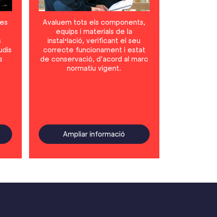
xes
Avaluem tots els components,
equips i materials de la
s
instal•lació, verificant el seu
udis
correcte funcionament i estat
s
de conservació, d’acord al marc
normatiu vigent.
Ampliar informació