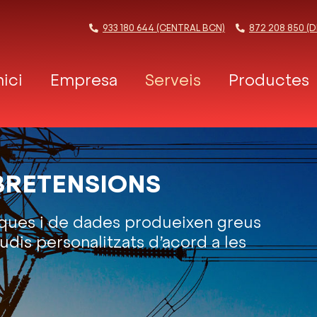
933 180 644 (CENTRAL BCN)
872 208 850 (D
nici
Empresa
Serveis
Productes
BRETENSIONS
riques i de dades produeixen greus
is personalitzats d’acord a les