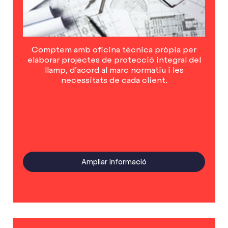
Comptem amb oficina tècnica pròpia per
elaborar projectes de protecció integral del
llamp, d’acord al marc normatiu i les
necessitats de cada client.
Ampliar informació