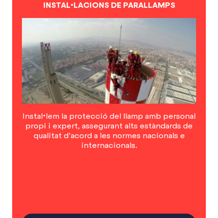
INSTAL•LACIONS DE PARALLAMPS
Instal•lem la protecció del llamp amb personal
propi i expert, assegurant alts estàndards de
qualitat d’acord a les normes nacionals e
internacionals.