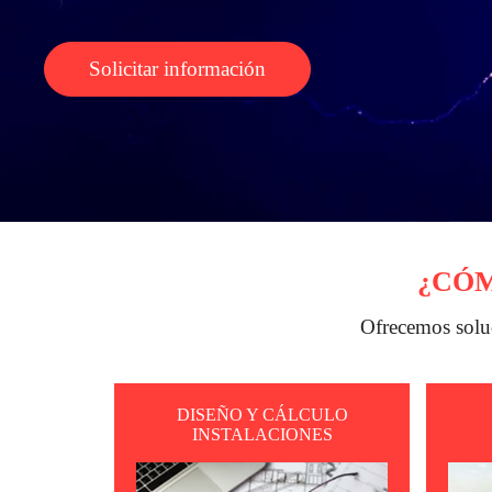
Solicitar información
¿CÓM
Ofrecemos soluc
DISEÑO Y CÁLCULO
INSTALACIONES