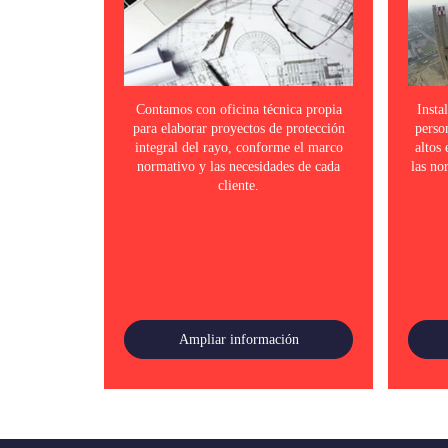
Contamos con oficina técnica propia
Insta
para elaborar proyectos de protección
perso
integral del rayo, conforme el marco
altos
normativo y las necesidades de cada
las no
cliente.
Ampliar información