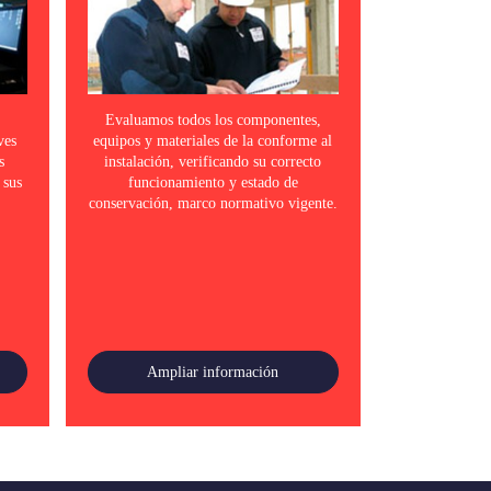
Evaluamos todos los componentes,
ves
equipos y materiales de la conforme al
s
instalación, verificando su correcto
 sus
funcionamiento y estado de
conservación, marco normativo vigente.
Ampliar información