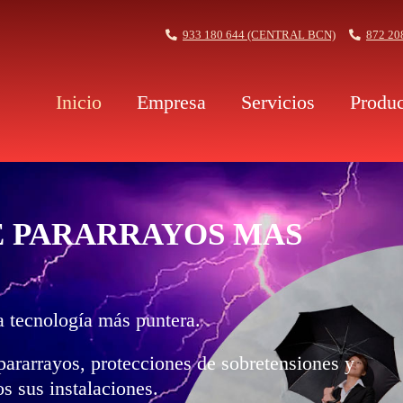
933 180 644 (CENTRAL BCN)
872 20
Inicio
Empresa
Servicios
Produc
E PARARRAYOS MAS
 tecnología más puntera.
pararrayos, protecciones de sobretensiones y
 sus instalaciones.