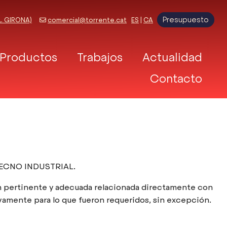
Presupuesto
L. GIRONA)
comercial@torrente.cat
ES
|
CA
Productos
Trabajos
Actualidad
Contacto
 TECNO INDUSTRIAL.
n pertinente y adecuada relacionada directamente con
sivamente para lo que fueron requeridos, sin excepción.