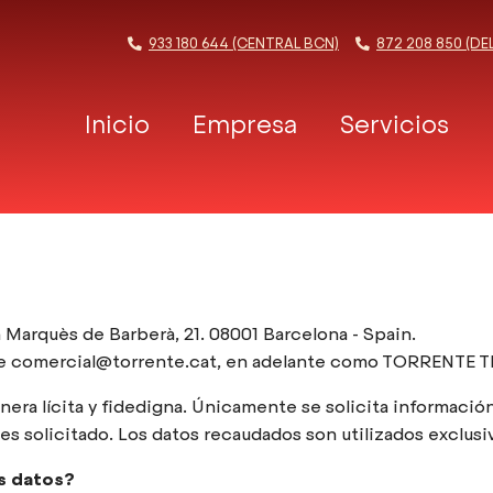
933 180 644 (CENTRAL BCN)
872 208 850 (DE
Inicio
Empresa
Servicios
rquès de Barberà, 21. 08001 Barcelona - Spain.
ente comercial@torrente.cat, en adelante como TORRENTE
 lícita y fidedigna. Únicamente se solicita informació
l es solicitado. Los datos recaudados son utilizados exclu
os datos?